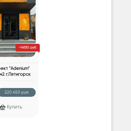
-14550 руб.
ект "Adenium"
3м2 г.Пятигорск
220 450 руб.
Купить