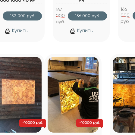
000*1000*40 мм
мм
166
167
000
000
132 000 руб.
156 000 руб.
руб.
руб.
Купить
Купить
-10000 руб.
-10000 руб.