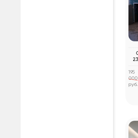
23
195
000
руб.