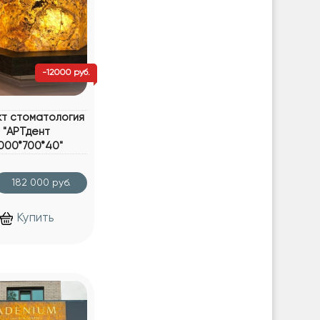
-12000 руб.
т стоматология
"АРТдент
000*700*40"
182 000 руб.
Купить