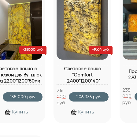
-25000 руб.
-9664 руб.
ветовое панно с
Световое панно
Про
пежом для бутылок
"Comfort
2.9
на 2200*1200*50мм
-2400*1200*40"
235
216
000
000
185 000 руб.
206 336 руб.
руб.
руб.
Купить
Купить