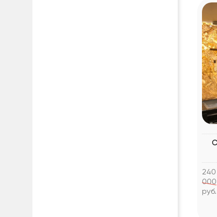
С
240
000
руб.