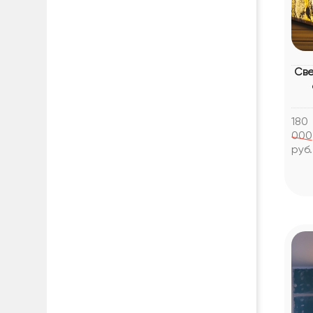
Све
180
000
руб.