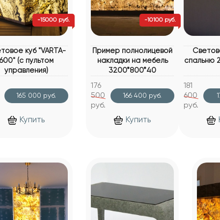
-15000 руб.
-10100 руб.
товое куб "VARTA-
Пример полнолицевой
Светов
600" (с пультом
накладки на мебель
спальню 
управления)
3200*800*40
176
181
500
600
165 000 руб.
166 400 руб.
1
руб.
руб.
Купить
Купить