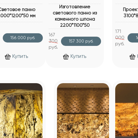
Изготовление
Световое панно
Проек
светового панно из
2000*1200*50 мм
3100*
каменного шпона
2200*1100*50
171
167
000
156 000 руб.
1
300
157 300 руб.
руб.
руб.
Купить
Купить