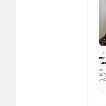
С
кре
ви
210
000
руб.