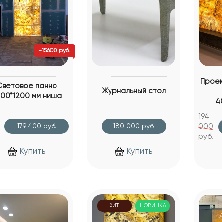
-15600 руб.
Проек
Световое панно
Журнальный стол
00*1200 мм ниша
4
194
179 400 руб.
180 000 руб.
000
руб.
Купить
Купить
ХИТ
НОВИНКА